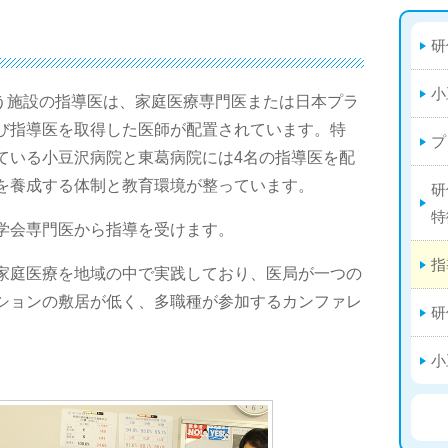
研
小
行う施設の指導医は、家庭医療専門医または日本プラ
び指導医を取得した医師が配置されています。特
プ
ている小豆沢病院と東葛病院には4名の指導医を配
を養成する体制と教育環境が整っています。
研
特
学会専門医から指導を受けます。
指
家庭医療を地域の中で実践しており、医局が一つの
ションの敷居が低く、多職種が参加するカンファレ
研
小