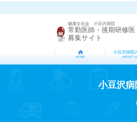
健康文化会 小豆沢病院
常勤医師・後期研修医
募集サイト
小豆沢病院
ABOUT U
HOME
小豆沢病