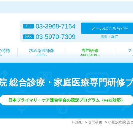
03-3968-7164
TEL
メール
はこちらから
03-5970-7309
FAX
担当：堀江
の特徴
求める医師像
専門研修
ス
S
SEEK
SPECIALIST
院 総合診療・家庭医療専門研修
日本プライマリ・ケア連合学会の認定プログラム（ver2対応）
HOME
専門研修
小豆沢病院 総