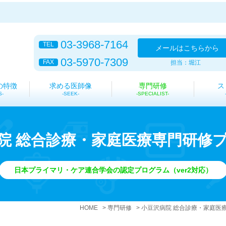
03-3968-7164
TEL
メール
はこちらから
03-5970-7309
FAX
担当：堀江
の特徴
求める医師像
専門研修
ス
S
SEEK
SPECIALIST
院 総合診療・家庭医療専門研修
日本プライマリ・ケア連合学会の認定プログラム（ver2対応）
HOME
専門研修
小豆沢病院 総合診療・家庭医