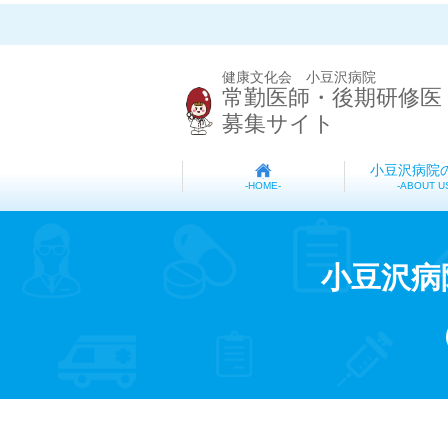
健康文化会 小豆沢病院
常勤医師・後期研修医
募集サイト
小豆沢病院
ABOUT U
HOME
小豆沢病