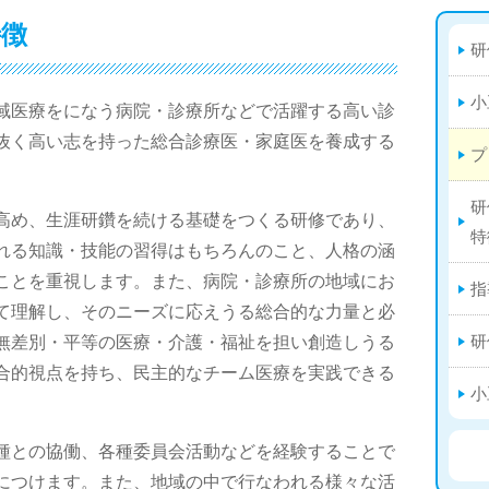
特徴
研
小
域医療をになう病院・診療所などで活躍する高い診
抜く高い志を持った総合診療医・家庭医を養成する
プ
研
高め、生涯研鑽を続ける基礎をつくる研修であり、
特
れる知識・技能の習得はもちろんのこと、人格の涵
ことを重視します。また、病院・診療所の地域にお
指
て理解し、そのニーズに応えうる総合的な力量と必
研
無差別・平等の医療・介護・福祉を担い創造しうる
合的視点を持ち、民主的なチーム医療を実践できる
小
種との協働、各種委員会活動などを経験することで
につけます。また、地域の中で行なわれる様々な活