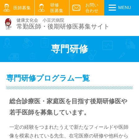
研修
お問い
医師募集
医募集
合わせ
健康文化会 小豆沢病院
MENU
常勤医師・後期研修医
募集サイト
専門研修
専門研修プログラム一覧
総合診療医・家庭医を目指す後期研修医や
若手医師を募集しています。
一定の経験をつまれたうえで新たなフィールドや医師
像を模索されている先生、在宅医療の研修や他科から