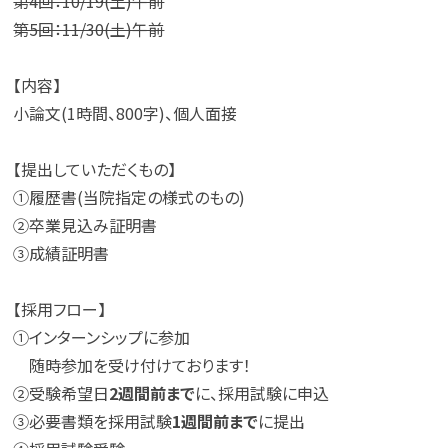
第4回：10/19(土)午前
第5回：11/30(土)午前
【内容】
小論文(1時間、800字)、個人面接
【提出していただくもの】
①履歴書(当院指定の様式のもの)
➁卒業見込み証明書
③成績証明書
【採用フロー】
①インターンシップに参加
随時参加を受け付けております！
②受験希望日
2週間前まで
に、採用試験に申込
③必要書類を採用試験
1週間前まで
に提出