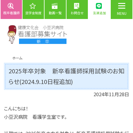
既卒看護師
奨学金制度
動画一覧
お問合せ
友達追加
健康文化会 小豆沢病院
看護部募集サイト
新 卒
ホーム
2025年卒対象 新卒看護師採用試験のお知
らせ(2024.9.10日程追加)
2024年11月28日
こんにちは！
小豆沢病院 看護学生室です。