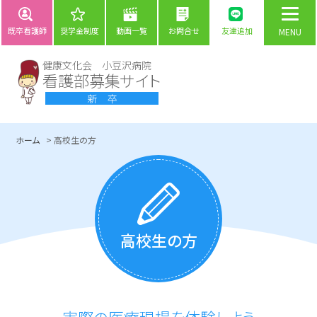
既卒看護師
奨学金制度
動画一覧
お問合せ
友達追加
健康文化会 小豆沢病院
看護部募集サイト
新 卒
ホーム
高校生の方
高校生の方