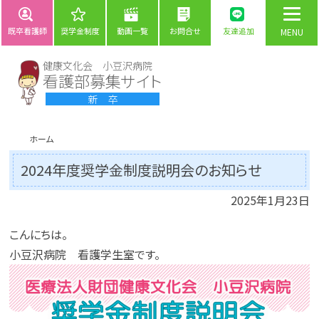
既卒看護師
奨学金制度
動画一覧
お問合せ
友達追加
健康文化会 小豆沢病院
看護部募集サイト
新 卒
ホーム
2024年度奨学金制度説明会のお知らせ
2025年1月23日
こんにちは。
小豆沢病院 看護学生室です。