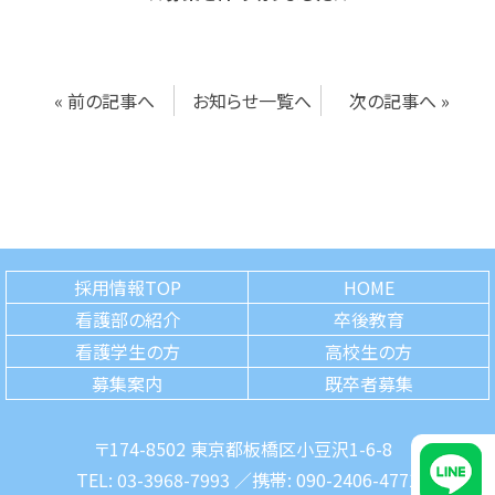
«
前の記事へ
お知らせ一覧へ
次の記事へ
»
採用情報TOP
HOME
看護部の紹介
卒後教育
看護学生の方
高校生の方
募集案内
既卒者募集
〒174-8502 東京都板橋区小豆沢1-6-8
TEL:
03-3968-7993
／
携帯:
090-2406-4771