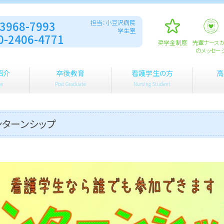
-3968-7993
担当：小豆沢病院
学生室
0-2406-4771
奨学金制度
先輩ナース
のメッセー
紹介
卒後教育
看護学生の方
高
on
Post Graduate
Nursing Student
ンターンシップ