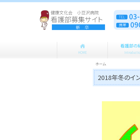
健康文化会 小豆沢病院
03
看護部募集サイト
TEL
09
携帯
新 卒
看護部の
HOME
Introducti
ホーム
2018年冬のイ