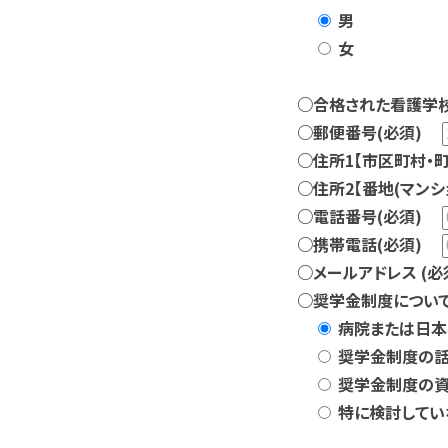
男
女
○合格された看護学校
○郵便番号
(必須)
○住所1【市区町村・町
○住所2【番地(マンシ
○電話番号
(必須)
○携帯電話
(必須)
○メールアドレス (
○奨学金制度につい
病院または日本
奨学金制度の話
奨学金制度の
特に検討してい