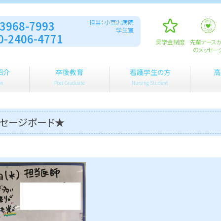
-3968-7993
担当：小豆沢病院
学生室
0-2406-4771
奨学金制度
先輩ナース
のメッセー
紹介
卒後教育
看護学生の方
高
on
Post Graduate
Nursing Student
セージボード★