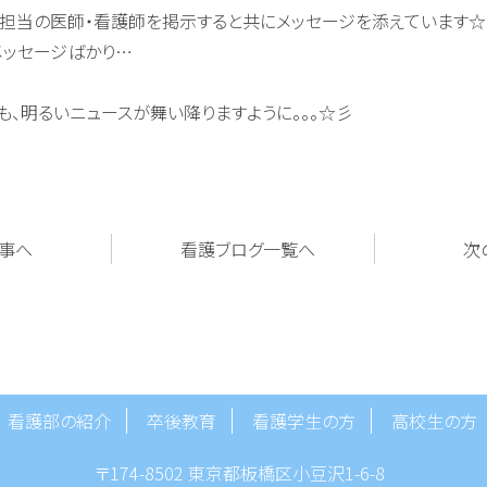
担当の医師・看護師を掲示すると共にメッセージを添えています☆
メッセージばかり…
も、明るいニュースが舞い降りますように。。。☆彡
事へ
看護ブログ一覧へ
次
看護部の紹介
卒後教育
看護学生の方
高校生の方
〒174-8502 東京都板橋区小豆沢1-6-8