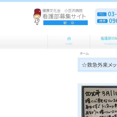
健康文化会 小豆沢病院
03
看護部募集サイト
TEL
09
携帯
新 卒
看護部の
HOME
Introducti
ホーム
☆救急外来メッ