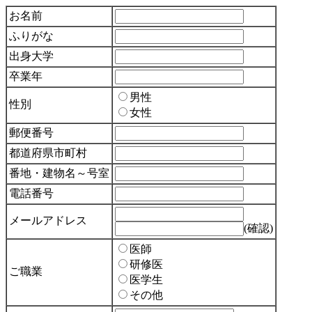
お名前
ふりがな
出身大学
卒業年
男性
性別
女性
郵便番号
都道府県市町村
番地・建物名～号室
電話番号
メールアドレス
(確認)
医師
研修医
ご職業
医学生
その他